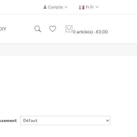
Compte
Fr-Fr
DIY
0 article(s) - €0,00
ssement