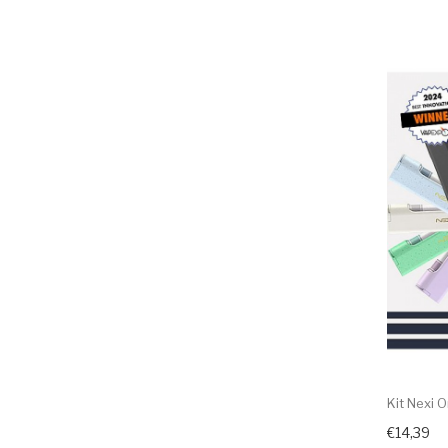
Kit Nexi 
€14,39