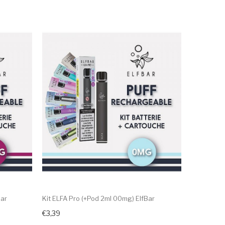
Bar
Kit ELFA Pro (+Pod 2ml 00mg) ElfBar
€3,39