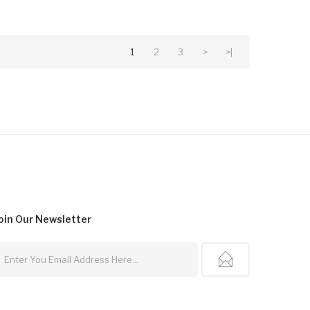
1
2
3
>
>|
oin Our
Newsletter