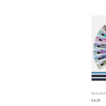
Kit ELFA 
€4,39